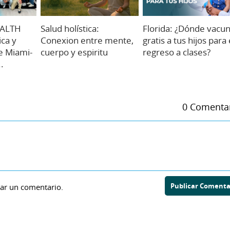
EALTH
Salud holística:
Florida: ¿Dónde vacu
ca y
Conexion entre mente,
gratis a tus hijos para 
e Miami-
cuerpo y espiritu
regreso a clases?
.
0 Comenta
Publicar Comenta
ar un comentario.