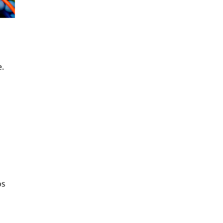
e.
os