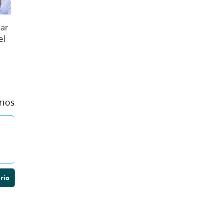
nar
el
rios
rio