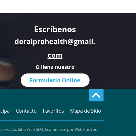
Escríbenos
doralprohealth@gmail.
com
O llena nuestro
Formulario Online
icipa
Contacto
Favoritos
Mapa de Sitio
eservados.
Sitio Web SEO
,
Ecommerce
por
WebFindYou