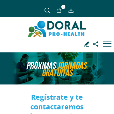
0
Regístrate y te
contactaremos