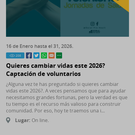
16 de Enero hasta el 31, 2026.
208
Quieres cambiar vidas este 2026?
Captación de voluntarios
¿Alguna vez te has preguntado si quieres cambiar
vidas este 2026?. A veces pensamos que para ayudar
necesitamos grandes fortunas, pero la verdad es que
tu tiempo es el recurso más valioso para construir
comunidad. Por eso, hoy te traemos una i...
Lugar:
On line.