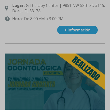
Lugar:
G Therapy Center | 9851 NW 58th St. #115,
Doral, FL 33178
Hora:
De 8:00 AM a 3:00 PM.
+ Información