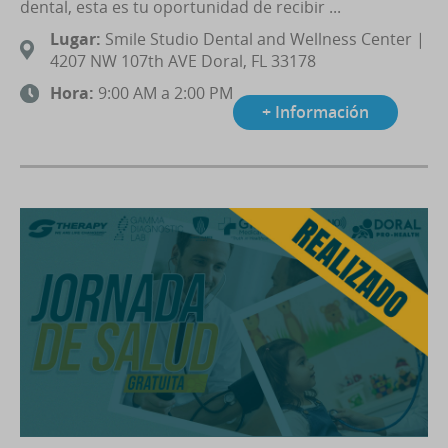
dental, esta es tu oportunidad de recibir ...
Lugar:
Smile Studio Dental and Wellness Center |
4207 NW 107th AVE Doral, FL 33178
Hora:
9:00 AM a 2:00 PM
+ Información