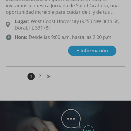
invitamos a nuestra Jornada de Salud Gratuita, una
oportunidad increíble para cuidar de ti y de tus ...
Lugar:
West Coast University (9250 NW 36th St,
Doral, FL 33178)
Hora:
Desde las 9:00 a.m. hasta las 2:00 p.m.
+ Información
1
2