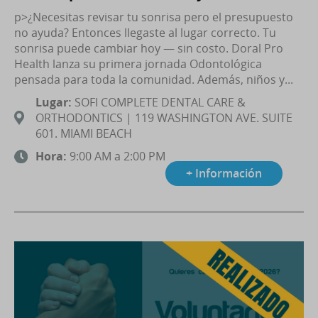
p>¿Necesitas revisar tu sonrisa pero el presupuesto
no ayuda? Entonces llegaste al lugar correcto. Tu
sonrisa puede cambiar hoy — sin costo. Doral Pro
Health lanza su primera jornada Odontológica
pensada para toda la comunidad. Además, niños y...
Lugar:
SOFI COMPLETE DENTAL CARE &
ORTHODONTICS | 119 WASHINGTON AVE. SUITE
601. MIAMI BEACH
Hora:
9:00 AM a 2:00 PM
+ Información